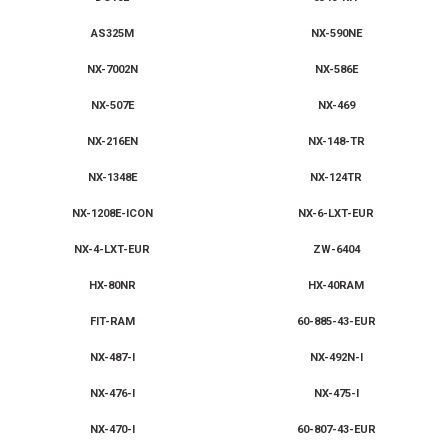
AS325M
NX-590NE
NX-7002N
NX-586E
NX-507E
NX-469
NX-216EN
NX-148-TR
NX-1348E
NX-124TR
NX-1208E-ICON
NX-6-LXT-EUR
NX-4-LXT-EUR
ZW-6404
HX-80NR
HX-40RAM
FIT-RAM
60-885-43-EUR
NX-487-I
NX-492N-I
NX-476-I
NX-475-I
NX-470-I
60-807-43-EUR