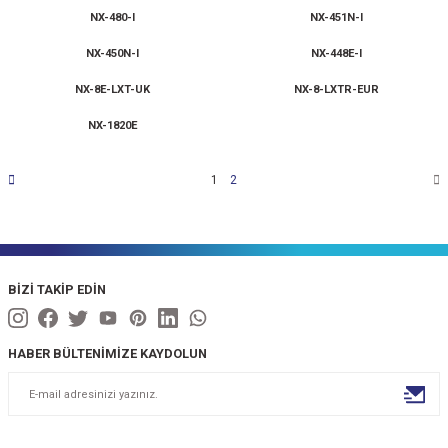
NX-480-I
NX-451N-I
NX-450N-I
NX-448E-I
NX-8E-LXT-UK
NX-8-LXTR-EUR
NX-1820E
1
2
BİZİ TAKİP EDİN
HABER BÜLTENİMİZE KAYDOLUN