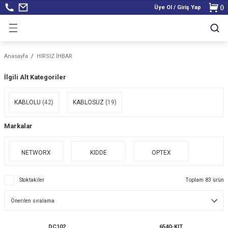
Üye Ol / Giriş Yap
(
)
Anasayfa
HIRSIZ İHBAR
İlgili Alt Kategoriler
KABLOLU
(42)
KABLOSUZ
(19)
Markalar
NETWORX
KIDDE
OPTEX
Stoktakiler
Toplam 83 ürün
DC102
6540-KIT