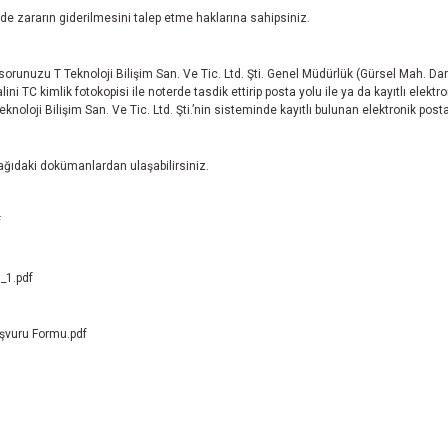
nde zararın giderilmesini talep etme haklarına sahipsiniz.
ürlü sorunuzu T Teknoloji Bilişim San. Ve Tic. Ltd. Şti. Genel Müdürlük (Gürsel Mah.
 TC kimlik fotokopisi ile noterde tasdik ettirip posta yolu ile ya da kayıtlı elektro
eknoloji Bilişim San. Ve Tic. Ltd. Şti.’nin sisteminde kayıtlı bulunan elektronik posta
şağıdaki dokümanlardan ulaşabilirsiniz.
f
_1.pdf
aşvuru Formu.pdf