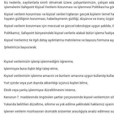
Bu nedenle, sayılanlarla sınırlı olmamak üzere; çalışanlarımızın, çalışan adayla
işlemelerini Safepoint Kişisel Verilerin Korunması ve İşlenmesi Politikası’na g
Kişisel verilerin korunması ve kişisel verileri toplanan gerçek kişilerin temel ha
hayatın gizliliğinin korunması, haberleşmenin gizliliği, düşünce ve inanç özgür
Kişisel verilerin korunması için mevzuat ve güncel teknolojiye uygun şekilde, ilgi
Politikamız, Safepoint bünyesindeki kişisel verilerle alakalı bütün işleme faaliy
Kişisel Verileriniz ile ilgili detay aydınlatma metinlerine ve başvuru formuna aş
Şirketimize başvurarak;
Kişisel verilerinizin işlenip işlenmediğini öğrenme,
İşlenmişse buna ilişkin bilgi talep etme,
Kişisel verilerinizin işlenme amacını ve bunların amacına uygun kullanılıp kull
Yurt içinde veya yurt dışında aktarıldığı üçüncü kişileri bilme,
Eksik veya yanlış işlenmişse düzeltilmesini isteme,
Kanunun 7. maddesinde öngörülen şartlar çerçevesinde kişisel verilerinizin si
Yukarıda belirtilen düzeltme, silinme ve yok edilme şeklindeki haklarınız uyarınca
İşlenen verilerin münhasıran otomatik sistemler aracılığıyla analiz edilmesi s