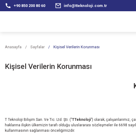
+90 850 200 80 60
info@tteknoloji.com.tr
Anasayfa
Sayfalar
Kişisel Verilerin Korunması
Kişisel Verilerin Korunması
T Teknoloji Bilişim San. Ve Tic. Ltd. Şti. ("
TTeknoloji
”)
olarak; çalışanlarımız, ça
haklarına ilişkin ülkemizin tarafı olduğu uluslararası sözleşmeler ile 6698 sayı
kullanmasının sağlanması önceliğimizdir.