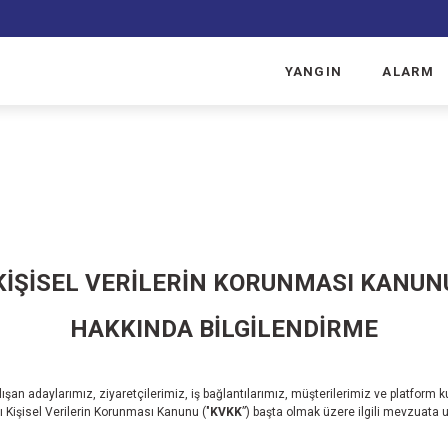
YANGIN
ALARM
KİŞİSEL VERİLERİN KORUNMASI KANUN
HAKKINDA BİLGİLENDİRME
lışan adaylarımız, ziyaretçilerimiz, iş bağlantılarımız, müşterilerimiz ve platform 
lı Kişisel Verilerin Korunması Kanunu ("
KVKK
”) başta olmak üzere ilgili mevzuata uy