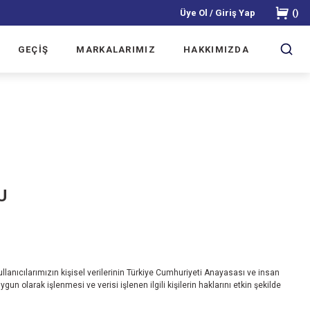
Üye Ol / Giriş Yap
(
)
GEÇİŞ
MARKALARIMIZ
HAKKIMIZDA
U
kullanıcılarımızın kişisel verilerinin Türkiye Cumhuriyeti Anayasası ve insan
gun olarak işlenmesi ve verisi işlenen ilgili kişilerin haklarını etkin şekilde