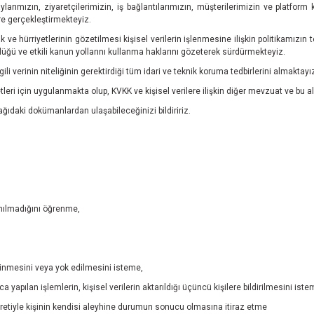
rımızın, ziyaretçilerimizin, iş bağlantılarımızın, müşterilerimizin ve platform ku
öre gerçekleştirmekteyiz.
k ve hürriyetlerinin gözetilmesi kişisel verilerin işlenmesine ilişkin politikamızın t
lüğü ve etkili kanun yollarını kullanma haklarını gözeterek sürdürmekteyiz.
li verinin niteliğinin gerektirdiği tüm idari ve teknik koruma tedbirlerini almaktayı
etleri için uygulanmakta olup, KVKK ve kişisel verilere ilişkin diğer mevzuat ve bu a
ağıdaki dokümanlardan ulaşabileceğinizi bildiririz.
anılmadığını öğrenme,
linmesini veya yok edilmesini isteme,
 yapılan işlemlerin, kişisel verilerin aktarıldığı üçüncü kişilere bildirilmesini iste
uretiyle kişinin kendisi aleyhine durumun sonucu olmasına itiraz etme