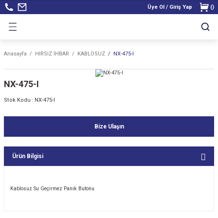
Üye Ol / Giriş Yap
(
)
Anasayfa
HIRSIZ İHBAR
KABLOSUZ
NX-475-I
NX-475-I
Stok Kodu :
NX-475-I
Bize Ulaşın
Ürün Bilgisi
Kablosuz Su Geçirmez Panik Butonu