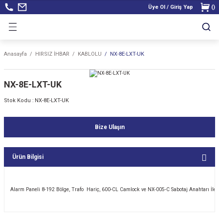
Üye Ol / Giriş Yap
(
)
Anasayfa
HIRSIZ İHBAR
KABLOLU
NX-8E-LXT-UK
NX-8E-LXT-UK
Stok Kodu :
NX-8E-LXT-UK
Bize Ulaşın
Ürün Bilgisi
Alarm Paneli 8-192 Bölge, Trafo Hariç, 600-CL Camlock ve NX-005-C Sabotaj Anahtarı İle