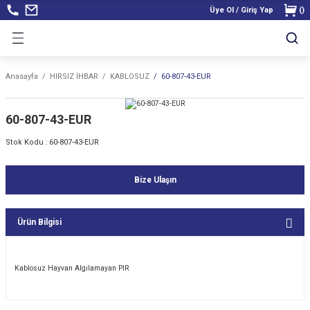
Üye Ol / Giriş Yap
(
)
Anasayfa
HIRSIZ İHBAR
KABLOSUZ
60-807-43-EUR
60-807-43-EUR
Stok Kodu :
60-807-43-EUR
Bize Ulaşın
Ürün Bilgisi
Kablosuz Hayvan Algılamayan PIR