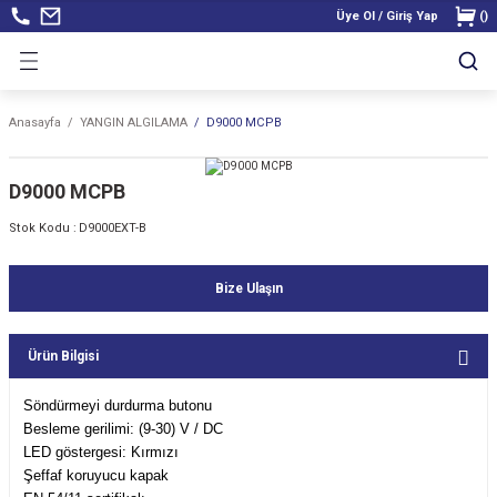
Üye Ol / Giriş Yap
(
)
Anasayfa
YANGIN ALGILAMA
D9000 MCPB
D9000 MCPB
Stok Kodu :
D9000EXT-B
Bize Ulaşın
Ürün Bilgisi
Söndürmeyi durdurma butonu
Besleme gerilimi: (9-30) V / DC
LED göstergesi: Kırmızı
Şeffaf koruyucu kapak