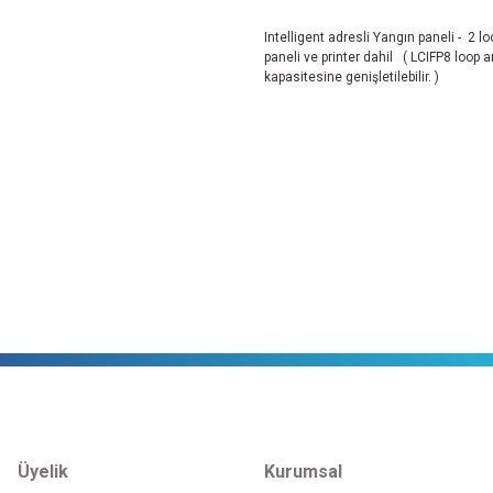
Intelligent adresli Yangın paneli - 2 
paneli ve printer dahil
( LCIFP8 loop a
kapasitesine genişletilebilir. )
Üyelik
Kurumsal