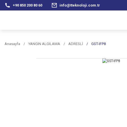
+90 850 200 80 60
info@tteknoloji.com.tr
Anasayfa
YANGIN ALGILAMA
ADRESLİ
GST-IFP8