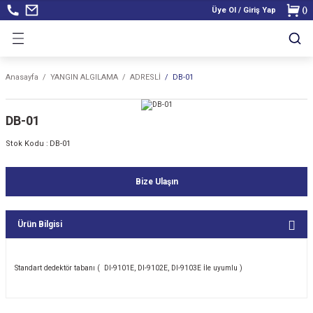
Üye Ol / Giriş Yap
(
)
Anasayfa
YANGIN ALGILAMA
ADRESLİ
DB-01
DB-01
Stok Kodu :
DB-01
Bize Ulaşın
Ürün Bilgisi
Standart dedektör tabanı ( DI-9101E, DI-9102E, DI-9103E İle uyumlu )