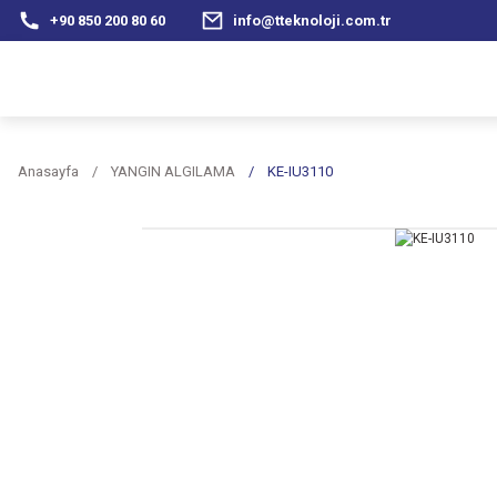
+90 850 200 80 60
info@tteknoloji.com.tr
Anasayfa
YANGIN ALGILAMA
KE-IU3110