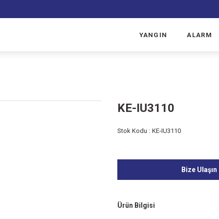
YANGIN
ALARM
KE-IU3110
Stok Kodu :
KE-IU3110
Bize Ulaşın
Ürün Bilgisi