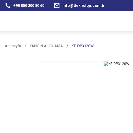
+90 850 200 80 60
info@tteknoloji.com.tr
Anasayfa
YANGIN ALGILAMA
KE-DP3120W