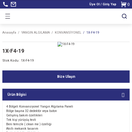
Üye Ol / Giriş Yap
(
)
Anasayfa
YANGIN ALGILAMA
KONVANSİYONEL
1X-F4-19
1X-F4-19
Stok Kodu :
1X-F4-19
Bize Ulaşın
Ürün Bilgisi
4 Bölgeli Konvansiyonel Yangın Algılama Paneli
Bölge başına 32 dedektör veya buton
Gelişmiş bakım özellikleri
Tek kişi yürüyüş testi
Beni temizle ( clean me ) özelliği
Akıllı mekanik tasarım