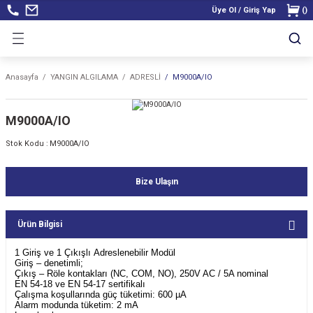
Üye Ol / Giriş Yap
(
)
Anasayfa
YANGIN ALGILAMA
ADRESLİ
M9000A/IO
M9000A/IO
Stok Kodu :
M9000A/IO
Bize Ulaşın
Ürün Bilgisi
1 Giriş ve 1 Çıkışlı Adreslenebilir Modül
Giriş – denetimli;
Çıkış – Röle kontakları (NC, COM, NO), 250V AC / 5A nominal
EN 54-18 ve EN 54-17 sertifikalı
Çalışma koşullarında güç tüketimi: 600 µA
Alarm modunda tüketim: 2 mA